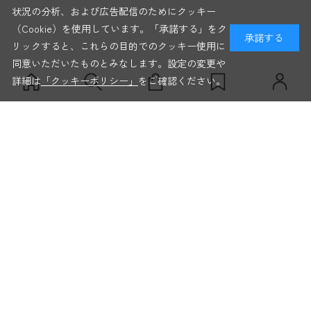
状況の分析、および広告配信のためにクッキー
（Cookie）を使用しています。「承諾する」をク
承諾する
リックすると、これらの目的でのクッキー使用に
同意いただいたものとみなします。設定の変更や
詳細は
「クッキーポリシー」
をご確認ください。
並び順
価格
おすすめ順
サイズ
新着順
価格が安い順
カラー
ブランド
deuter
PRIMUS
価格が高い順
LOWA
BigAgnes