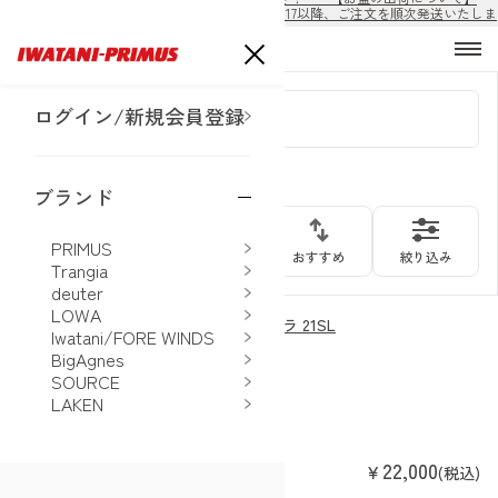
8/10から8/16の期間は出荷休止となります。8/17以降、ご注文を順次発送いたしま
す。
ログイン/新規会員登録
NEW
検索内容
ブランド
64
PRIMUS
件
おすすめ
絞り込み
Trangia
deuter
LOWA
フューチュラ 21SL
Iwatani/FORE WINDS
deuter
BigAgnes
SOURCE
LAKEN
22,000
￥
(税込)