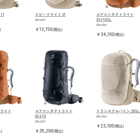
17
スピードライト 21
エアコンタクトライト
deuter
35+10SL
deuter
13,750
￥
)
(税込)
34,100
￥
(税込)
ライト
エアコンタクトライト
トランスアルパイン 28SL
50+10
deuter
deuter
23,100
￥
(税込)
35,200
￥
)
(税込)