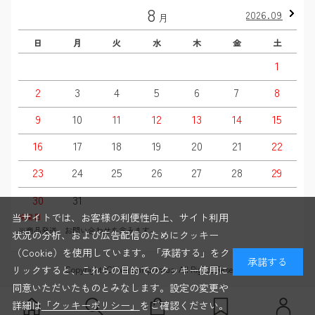
8
2026.09
月
日
月
火
水
木
金
土
1
2
3
4
5
6
7
8
9
10
11
12
13
14
15
16
17
18
19
20
21
22
23
24
25
26
27
28
29
30
31
当サイトでは、お客様の利便性向上、サイト利用
休業日
※商品発送、お問い合わせを含みます。
状況の分析、および広告配信のためにクッキー
（Cookie）を使用しています。「承諾する」をク
承諾する
Copyright (C) iwatani-primus. All Rights Reserved
リックすると、これらの目的でのクッキー使用に
同意いただいたものとみなします。設定の変更や
詳細は
「クッキーポリシー」
をご確認ください。