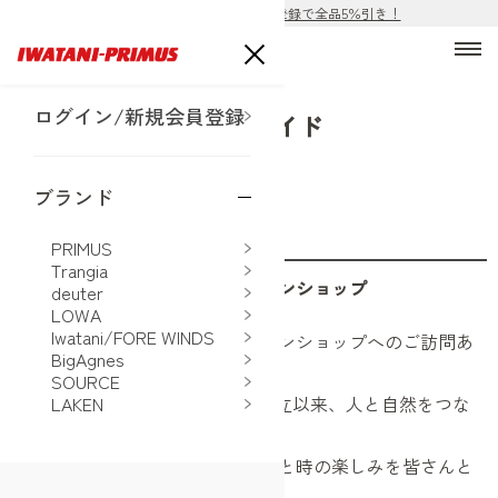
ECサイト公開！購入前の会員登録で全品5％引き！
ログイン/新規会員登録
ご利用ガイド
ブランド
はじめての方へ
PRIMUS
Trangia
イワタニ・プリムス公式オンラインショップ
deuter
LOWA
Iwatani/FORE WINDS
イワタニ・プリムス公式オンラインショップへのご訪問あ
BigAgnes
りがとうございます。
SOURCE
イワタニ・プリムスは1985年の設立以来、人と自然をつな
LAKEN
ぐ道具を提案してきました。
私たちは道具を通じて野外でのひと時の楽しみを皆さんと
分かち合いたいと考えています。