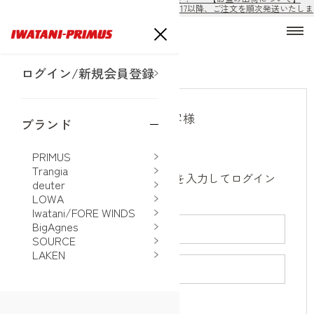
8/10から8/16の期間は出荷休止となります。8/17以降、ご注文を順次発送いたしま
す。
ログイン
ログイン/新規会員登録
会員のお客様
ブランド
PRIMUS
Trangia
メールアドレスとパスワードを入力してログイン
deuter
してください。
LOWA
Iwatani/FORE WINDS
BigAgnes
SOURCE
LAKEN
パスワードを表示する