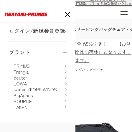
8/10から8/16の期間は出荷休止となります。8/17以降、ご注文を順次発送いたしま
す。
テント
スリーピングマット
スリーピングバッグ
チェア・
ログイン/新規会員登録
ECサイト公開！購入前の会員登録で全品5％引き！ 【お盆
の出荷について】8/10から8/16の期間は出荷休止となります。
ブランド
8/17以降、ご注文を順次発送いたします。
PRIMUS
ホーム
>
BigAgnes
>
ULリカバリー スリーピングバッグライナー
Trangia
deuter
LOWA
Iwatani/FORE WINDS
BigAgnes
SOURCE
LAKEN