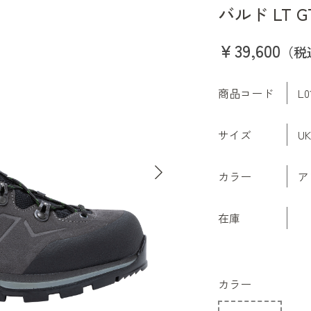
バルド LT G
￥39,600
（税
商品コード
L0
サイズ
U
カラー
ア
在庫
カラー