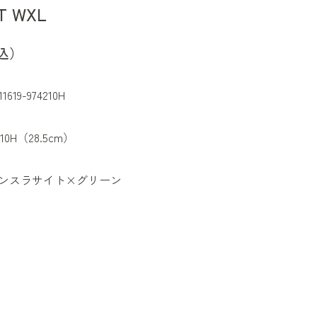
T WXL
込）
11619-974210H
K10H（28.5cm）
ンスラサイト×グリーン