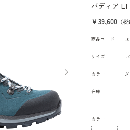
バディア LT 
￥39,600
（税
商品コード
L0
サイズ
U
カラー
ダ
在庫
カラー