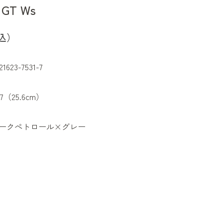
GT Ws
込）
21623-7531-7
K7（25.6cm）
ークぺトロール×グレー