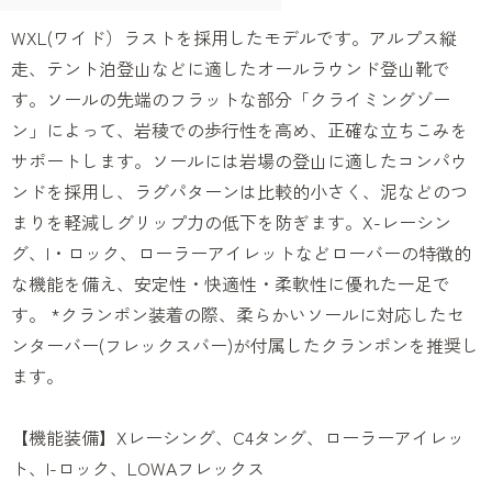
WXL(ワイド）ラストを採用したモデルです。アルプス縦
走、テント泊登山などに適したオールラウンド登山靴で
す。ソールの先端のフラットな部分「クライミングゾー
ン」によって、岩稜での歩行性を高め、正確な立ちこみを
サポートします。ソールには岩場の登山に適したコンパウ
ンドを採用し、ラグパターンは比較的小さく、泥などのつ
まりを軽減しグリップ力の低下を防ぎます。X-レーシン
グ、I・ロック、ローラーアイレットなどローバーの特徴的
な機能を備え、安定性・快適性・柔軟性に優れた一足で
す。 *クランポン装着の際、柔らかいソールに対応したセ
ンターバー(フレックスバー)が付属したクランポンを推奨し
ます。
【機能装備】Xレーシング、C4タング、ローラーアイレッ
ト、I-ロック、LOWAフレックス