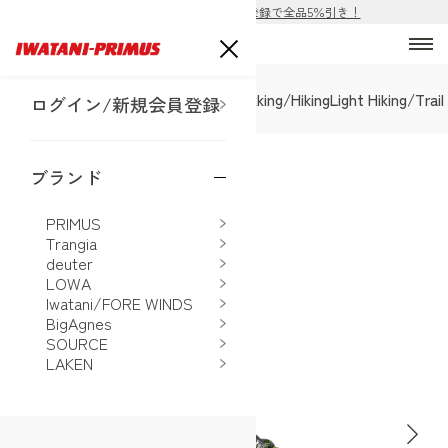
ECサイト公開！購入前の会員登録で全品5％引き！
SALE
Alpine Mountain
Trekking/Hiking
Light Hiking/Trai
ログイン/新規会員登録
EC販売ページを近日公開予定
ブランド
ホーム
>
LOWA
>
ティカム EVO GT WXL
PRIMUS
Trangia
deuter
LOWA
Iwatani/FORE WINDS
BigAgnes
SOURCE
LAKEN