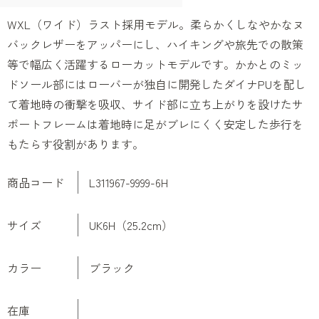
WXL（ワイド）ラスト採用モデル。柔らかくしなやかなヌ
バックレザーをアッパーにし、ハイキングや旅先での散策
等で幅広く活躍するローカットモデルです。かかとのミッ
ドソール部にはローバーが独自に開発したダイナPUを配し
て着地時の衝撃を吸収、サイド部に立ち上がりを設けたサ
ポートフレームは着地時に足がブレにくく安定した歩行を
もたらす役割があります。
商品コード
L311967-9999-6H
サイズ
UK6H（25.2cm）
カラー
ブラック
在庫