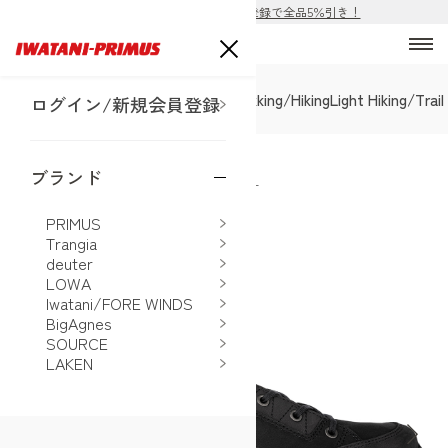
ECサイト公開！購入前の会員登録で全品5％引き！
SALE
Alpine Mountain
Trekking/Hiking
Light Hiking/Trai
ログイン/新規会員登録
EC販売ページを近日公開予定
ブランド
ホーム
>
LOWA
>
レネゲード EVO GT LO WXL
PRIMUS
Trangia
deuter
LOWA
Iwatani/FORE WINDS
BigAgnes
SOURCE
LAKEN