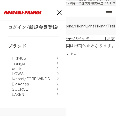
8/10から8/16の期間は出荷休止となります。8/17以降、ご注文を順次発送いたしま
す。
SALE
Alpine Mountain
Trekking/Hiking
Light Hiking/Trai
ログイン/新規会員登録
ECサイト公開！購入前の会員登録で全品5％引き！ 【お盆
の出荷について】8/10から8/16の期間は出荷休止となります。
ブランド
8/17以降、ご注文を順次発送いたします。
PRIMUS
ホーム
>
LOWA
>
LOWA靴紐 ブラック 160cm
Trangia
deuter
LOWA
Iwatani/FORE WINDS
BigAgnes
SOURCE
LAKEN