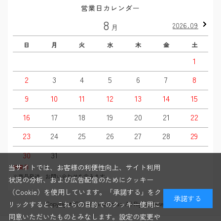
営業日カレンダー
8
2026.09
月
日
月
火
水
木
金
土
1
2
3
4
5
6
7
8
9
10
11
12
13
14
15
16
17
18
19
20
21
22
23
24
25
26
27
28
29
30
31
当サイトでは、お客様の利便性向上、サイト利用
休業日
※商品発送、お問い合わせを含みます。
状況の分析、および広告配信のためにクッキー
（Cookie）を使用しています。「承諾する」をク
承諾する
Copyright (C) iwatani-primus. All Rights Reserved
リックすると、これらの目的でのクッキー使用に
同意いただいたものとみなします。設定の変更や