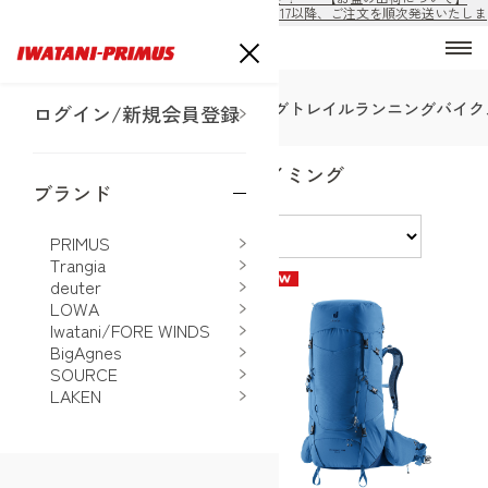
8/10から8/16の期間は出荷休止となります。8/17以降、ご注文を順次発送いたしま
す。
SALE
トレッキング
ハイキング
トレイルランニング
バイク
ログイン/新規会員登録
deuter トレッキング・クライミング
ブランド
並べ替え
PRIMUS
Trangia
deuter
LOWA
Iwatani/FORE WINDS
BigAgnes
SOURCE
LAKEN