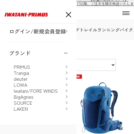
8/10から8/16の期間は出荷休止となります。8/17以降、ご注文を順次発送いたしま
す。
SALE
トレッキング
ハイキング
トレイルランニング
バイク
ログイン/新規会員登録
deuter ハイキング
ブランド
並べ替え
PRIMUS
Trangia
deuter
LOWA
Iwatani/FORE WINDS
BigAgnes
SOURCE
LAKEN