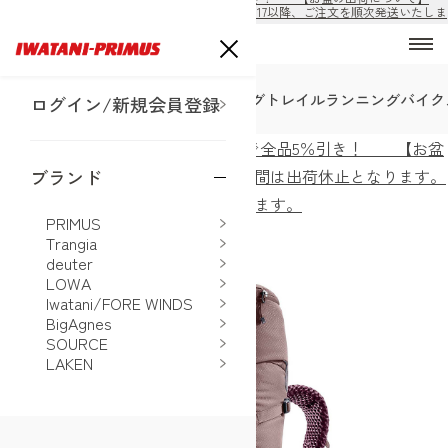
8/10から8/16の期間は出荷休止となります。8/17以降、ご注文を順次発送いたしま
す。
SALE
トレッキング
ハイキング
トレイルランニング
バイク
ログイン/新規会員登録
ECサイト公開！購入前の会員登録で全品5％引き！ 【お盆
の出荷について】8/10から8/16の期間は出荷休止となります。
ブランド
8/17以降、ご注文を順次発送いたします。
PRIMUS
ホーム
>
deuter
>
フューチュラ 24SL
Trangia
deuter
LOWA
Iwatani/FORE WINDS
BigAgnes
SOURCE
LAKEN