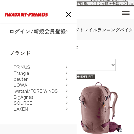
8/10から8/16の期間は出荷休止となります。8/17以降、ご注文を順次発送いたしま
す。
SALE
トレッキング
ハイキング
トレイルランニング
バイク
ログイン/新規会員登録
deuter スキー・スノーボード
ブランド
並べ替え
PRIMUS
Trangia
deuter
LOWA
Iwatani/FORE WINDS
BigAgnes
SOURCE
LAKEN