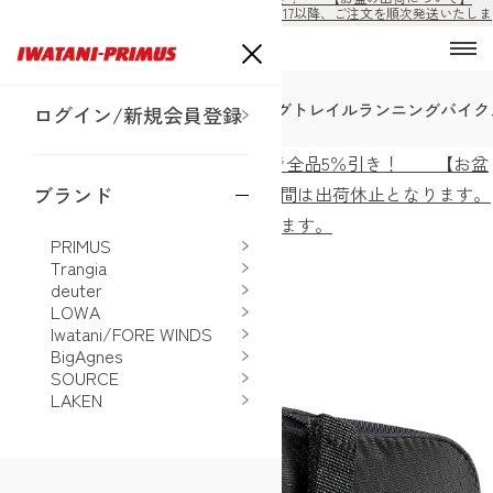
8/10から8/16の期間は出荷休止となります。8/17以降、ご注文を順次発送いたしま
す。
SALE
トレッキング
ハイキング
トレイルランニング
バイク
ログイン/新規会員登録
ECサイト公開！購入前の会員登録で全品5％引き！ 【お盆
の出荷について】8/10から8/16の期間は出荷休止となります。
ブランド
8/17以降、ご注文を順次発送いたします。
PRIMUS
ホーム
>
deuter
>
バイクバッグ 0.5
Trangia
deuter
LOWA
Iwatani/FORE WINDS
BigAgnes
SOURCE
LAKEN