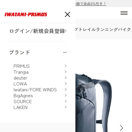
ECサイト公開！購入前の会員登録で全品5％引き！
SALE
トレッキング
ハイキング
トレイルランニング
バイク
ログイン/新規会員登録
ECサイトオープン
ブランド
ホーム
>
deuter
>
ダッフルプロパック 30
PRIMUS
Trangia
deuter
LOWA
Iwatani/FORE WINDS
BigAgnes
SOURCE
LAKEN