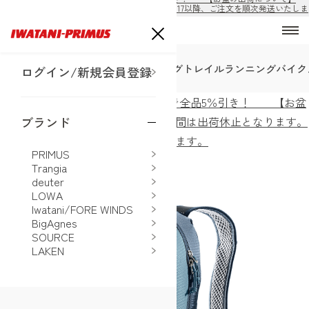
8/10から8/16の期間は出荷休止となります。8/17以降、ご注文を順次発送いたしま
す。
SALE
トレッキング
ハイキング
トレイルランニング
バイク
ログイン/新規会員登録
ECサイト公開！購入前の会員登録で全品5％引き！ 【お盆
の出荷について】8/10から8/16の期間は出荷休止となります。
ブランド
8/17以降、ご注文を順次発送いたします。
PRIMUS
ホーム
>
deuter
>
レース 16
Trangia
deuter
LOWA
Iwatani/FORE WINDS
BigAgnes
SOURCE
LAKEN